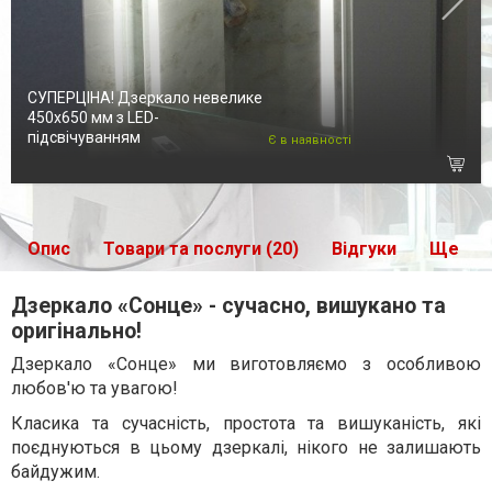
СУПЕРЦІНА! Дзеркало невелике
450х650 мм з LED-
підсвічуванням
Є в наявності
Опис
Товари та послуги (20)
Відгуки
Ще
Дзеркало «Сонце» - сучасно, вишукано та
оригінально!
Дзеркало «Сонце» ми виготовляємо з особливою
любов'ю та увагою!
Класика та сучасність, простота та вишуканість, які
поєднуються в цьому дзеркалі, нікого не залишають
байдужим.