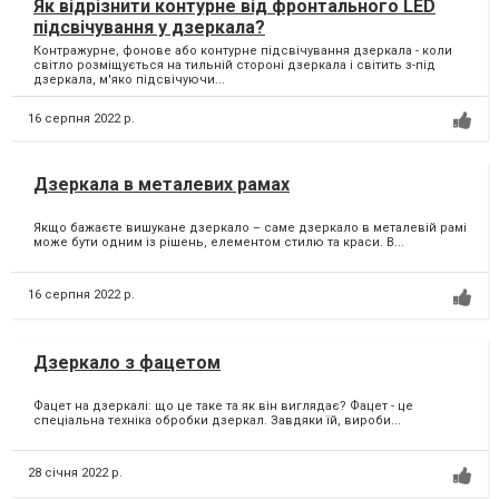
Як відрізнити контурне від фронтального LED
підсвічування у дзеркала?
Контражурне, фонове або контурне підсвічування дзеркала - коли
світло розміщується на тильній стороні дзеркала і світить з-під
дзеркала, м'яко підсвічуючи...
16 серпня 2022 р.
Дзеркала в металевих рамах
Якщо бажаєте вишукане дзеркало – саме дзеркало в металевій рамі
може бути одним із рішень, елементом стилю та краси. В...
16 серпня 2022 р.
Дзеркало з фацетом
Фацет на дзеркалі: що це таке та як він виглядає? Фацет - це
спеціальна техніка обробки дзеркал. Завдяки їй, вироби...
28 січня 2022 р.