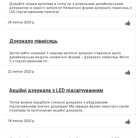
Додайте трішки креативу в інтер'єр з унікальним дизайнерським
дзеркалом із нашого каталогу! Незвичної форми дзеркало півмісяць з
LED підсвічуванням притягує...
24 липня 2023 р.
Дзеркало півмісяць
Зустрічайте новинку! У нашому каталозі дзеркал з'явилася крута
дизайнерська модель незвичної форми – дзеркало півмісяць Moon
S з підсвічуванням по...
22 липня 2023 р.
Акційні дзеркала з LED підсвічуванням
Тепер можна придбати стильне дзеркало з вбудованим
підсвічуванням значно дешевше! Ми завжди йдемо назустріч своїм
покупцям та пропонуємо акційні дзеркала...
18 липня 2023 р.