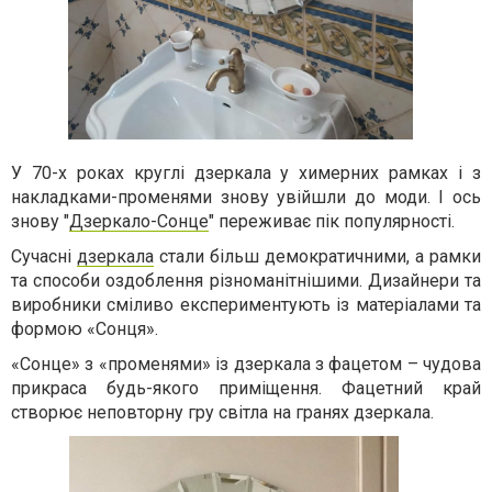
У 70-х роках круглі дзеркала у химерних рамках і з
накладками-променями знову увійшли до моди. І ось
знову "
Дзеркало-Сонце
" переживає пік популярності.
Сучасні
дзеркала
стали більш демократичними, а рамки
та способи оздоблення різноманітнішими. Дизайнери та
виробники сміливо експериментують із матеріалами та
формою «Сонця».
«Сонце» з «променями» із дзеркала з фацетом – чудова
прикраса будь-якого приміщення. Фацетний край
створює неповторну гру світла на гранях дзеркала.