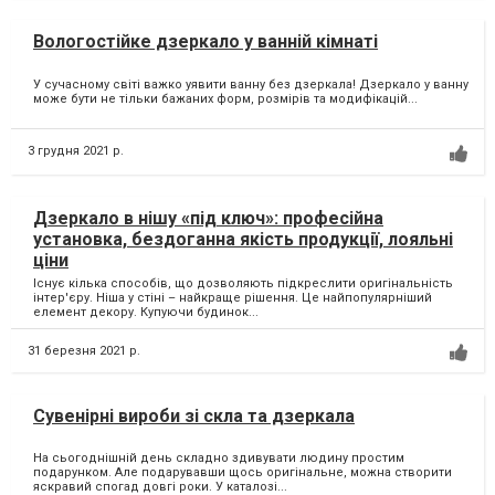
Вологостійке дзеркало у ванній кімнаті
У сучасному світі важко уявити ванну без дзеркала! Дзеркало у ванну
може бути не тільки бажаних форм, розмірів та модифікацій...
3 грудня 2021 р.
Дзеркало в нішу «під ключ»: професійна
установка, бездоганна якість продукції, лояльні
ціни
Існує кілька способів, що дозволяють підкреслити оригінальність
інтер'єру. Ніша у стіні – найкраще рішення. Це найпопулярніший
елемент декору. Купуючи будинок...
31 березня 2021 р.
‌Сувенірні вироби зі скла та дзеркала
На сьогоднішній день складно здивувати людину простим
подарунком. Але подарувавши щось оригінальне, можна створити
яскравий спогад довгі роки. У каталозі...