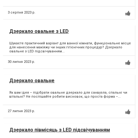
3 серпня 2023 р.
Дзеркало овальне з LED
Шукаєте практичний варіант для ванної кімнати, функціональне місце
для нанесення макіяжу чи інших гігієнічних процедур? Дзеркало
овальне з LED підсвічуванням...
30 липня 2023 р.
Дзеркало овальне
Як вам ідея – підібрати овальне дзеркало для санвузла, спальні чи
вітальні? Не поспішайте робити висновок, що проста форма –...
27 липня 2023 р.
Дзеркало півмісяць з LED підсвічуванням