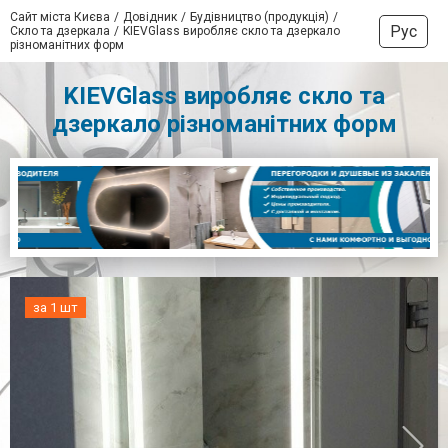
Сайт міста Києва
Довідник
Будівництво (продукція)
Рус
Скло та дзеркала
KIEVGlass виробляє скло та дзеркало
різноманітних форм
KIEVGlass виробляє скло та
дзеркало різноманітних форм
за 1 шт