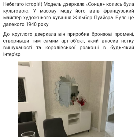
Небагато історії!) Модель дзеркала «Сонце» колись була
культовою. У масову моду його ввів французький
майстер художнього кування Жільбер Пуайєра. Було це
далекого 1940 року.
До круглого дзеркала він приробив бронзові промені,
створивши тим самим арт-об'єкт, який вносив нотку
вишуканості та королівської розкоші в будь-який
інтер'єр.