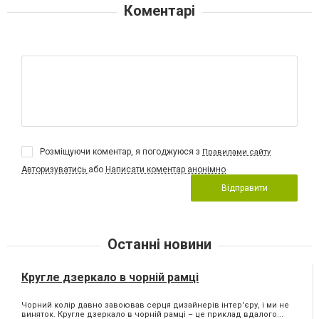
Коментарі
Розміщуючи коментар, я погоджуюся з
Правилами сайту
Авторизуватись
або
Написати коментар анонімно
Відправити
Останні новини
Кругле дзеркало в чорній рамці
Чорний колір давно завоював серця дизайнерів інтер'єру, і ми не
виняток. Кругле дзеркало в чорній рамці – це приклад вдалого...