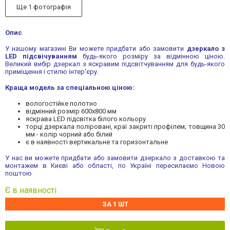
Ще 1 фотографія
Опис
У нашому магазині Ви можете придбати або замовити
дзеркало з
LED підсвічуванням
будь-якого розміру за відмінною ціною.
Великий вибір дзеркал з яскравим підсвітчуванням для будь-якого
приміщення і стилю інтер'єру.
Краща модель за спеціальною ціною:
вологостійке полотно
відмінний розмір 600х800 мм
яскрава LED підсвітка білого кольору
торці дзеркала поліровані, краї закриті профілем; товщина 30
мм - колір чорний або білий
є в наявності вертикальне та горизонтальне
У нас ви можете придбати або замовити дзеркало з доставкою та
монтажем в Києві або області, по Україні пересилаємо Новою
поштою
Є в наявності
ЗА 1 ШТ