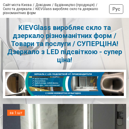
Сайт міста Києва
Довідник
Будівництво (продукція)
Рус
Скло та дзеркала
KIEVGlass виробляє скло та дзеркало
різноманітних форм
KIEVGlass виробляє скло та
дзеркало різноманітних форм /
Товари та послуги / СУПЕРЦІНА!
Дзеркало з LED підсвіткою - супер
ціна!
за 1 шт