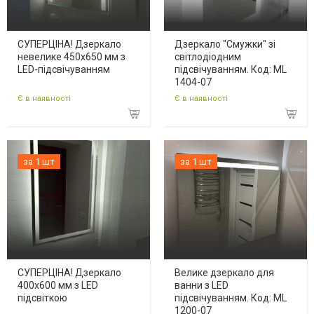
СУПЕРЦІНА! Дзеркало
Дзеркало "Смужки" зі
невелике 450х650 мм з
світлодіодним
LED-підсвічуванням
підсвічуванням. Код: ML
1404-07
Є в наявності
Є в наявності
за 1 шт
за 1 шт
СУПЕРЦІНА! Дзеркало
Велике дзеркало для
400х600 мм з LED
ванни з LED
підсвіткою
підсвічуванням. Код: ML
1200-07