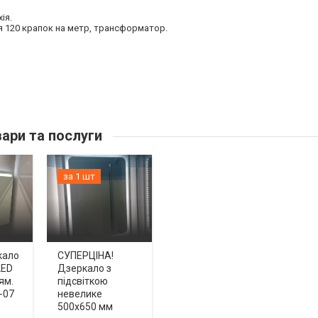
ія.
ня 120 крапок на метр, трансформатор.
ари та послуги
за 1 шт
кало
СУПЕРЦІНА!
LED
Дзеркало з
ям.
підсвіткою
-07
невелике
500х650 мм