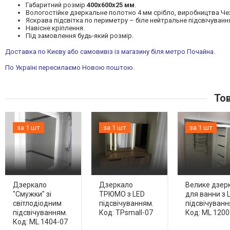
Габаритний розмір
400х600х25 мм
.
Вологостійке дзеркальне полотно 4 мм срібло, виробництва Чех
Яскрава підсвітка по периметру – біле нейтральне підсвічуван
Навісне кріплення.
Під замовлення будь-який розмір.
Доставка по Києву або самовивіз із магазину біля метро Почайна.
По Україні пересилаємо Новою поштою.
Тов
за 1 шт
за 1 шт
за 1 шт
Дзеркало
Дзеркало
Велике дзер
"Смужки" зі
ТРЮМО з LED
для ванни з 
світлодіодним
підсвічуванням.
підсвічуванн
підсвічуванням.
Код: TPsmall-07
Код: ML 1200
Код: ML 1404-07