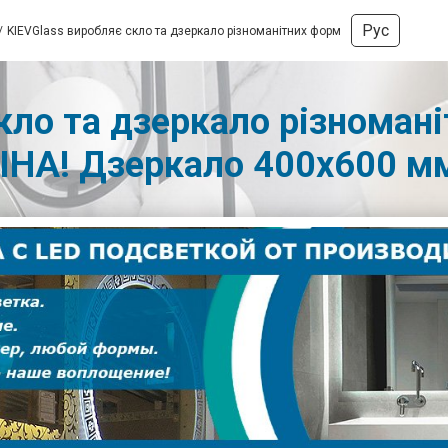
Рус
KIEVGlass виробляє скло та дзеркало різноманітних форм
кло та дзеркало різномані
ІНА! Дзеркало 400х600 мм