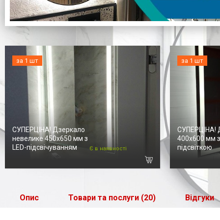
за 1 шт
за 1 шт
СУПЕРЦІНА! Дзеркало
СУПЕРЦІНА! 
невелике 450х650 мм з
400х600 мм з
LED-підсвічуванням
підсвіткою
Є в наявності
Опис
Товари та послуги (20)
Відгуки