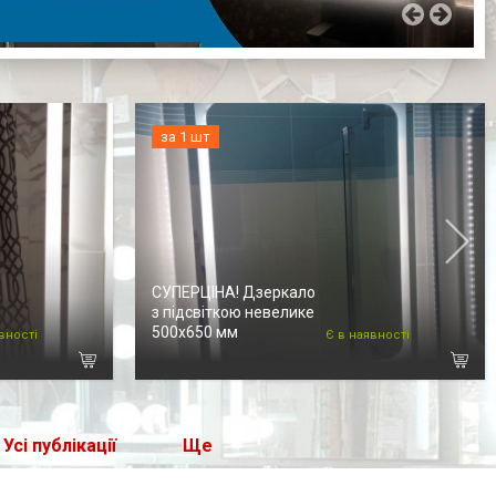
за 1 шт
СУПЕРЦІНА! Дзеркало
з підсвіткою невелике
500х650 мм
вності
Є в наявності
Усі публікації
Ще