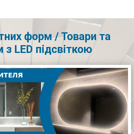
тних форм / Товари та
 з LED підсвіткою