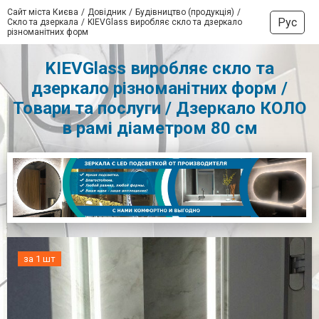
Сайт міста Києва
Довідник
Будівництво (продукція)
Рус
Скло та дзеркала
KIEVGlass виробляє скло та дзеркало
різноманітних форм
KIEVGlass виробляє скло та
дзеркало різноманітних форм /
Товари та послуги / Дзеркало КОЛО
в рамі діаметром 80 см
за 1 шт